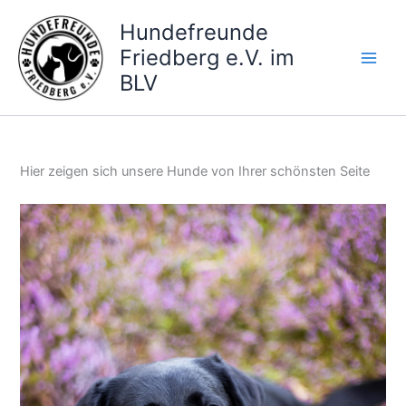
Zum
Hundefreunde
Inhalt
Friedberg e.V. im
springen
BLV
Hier zeigen sich unsere Hunde von Ihrer schönsten Seite