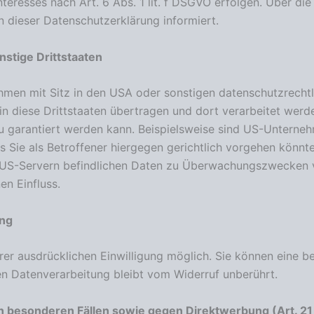
eresses nach Art. 6 Abs. 1 lit. f DSGVO erfolgen. Über die 
 dieser Datenschutzerklärung informiert.
stige Drittstaaten
en mit Sitz in den USA oder sonstigen datenschutzrechtlic
n diese Drittstaaten übertragen und dort verarbeitet werde
u garantiert werden kann. Beispielsweise sind US-Unterne
 Sie als Betroffener hiergegen gerichtlich vorgehen könnt
f US-Servern befindlichen Daten zu Überwachungszwecken v
en Einfluss.
ung
er ausdrücklichen Einwilligung möglich. Sie können eine bere
en Datenverarbeitung bleibt vom Widerruf unberührt.
n besonderen Fällen sowie gegen Direktwerbung (Art. 2