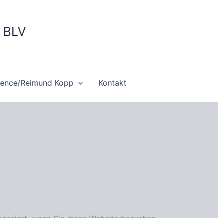
m BLV
ience/Reimund Kopp
Kontakt