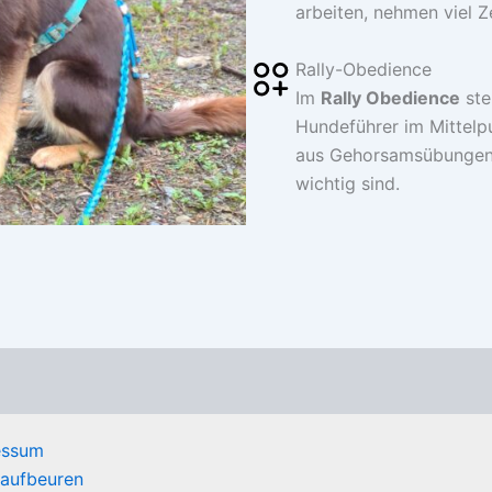
arbeiten, nehmen viel Z
Rally-Obedience
Im
Rally Obedience
ste
Hundeführer im Mittelpu
aus Gehorsamsübungen,
wichtig sind.
essum
Kaufbeuren