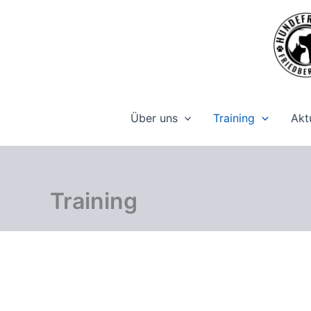
Zum
Inhalt
springen
Über uns
Training
Akt
Training