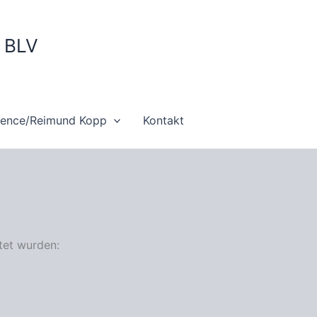
m BLV
ience/Reimund Kopp
Kontakt
tet wurden: